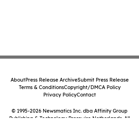
About
Press Release Archive
Submit Press Release
Terms & Conditions
Copyright/DMCA Policy
Privacy Policy
Contact
© 1995-2026 Newsmatics Inc. dba Affinity Group
Publishing & Technology Presswire Netherlands. All
Rights Reserved.